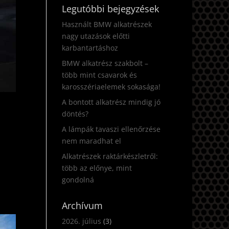
Legutóbbi bejegyzések
Használt BMW alkatrészek
nagy utazások előtti
karbantartáshoz
BMW alkatrész szakbolt –
több mint csavarok és
karosszériaelemek sokasága!
A bontott alkatrész mindig jó
döntés?
A lámpák tavaszi ellenőrzése
nem maradhat el
Alkatrészek raktárkészletről:
több az előnye, mint
gondolná
Archívum
2026. július
(3)