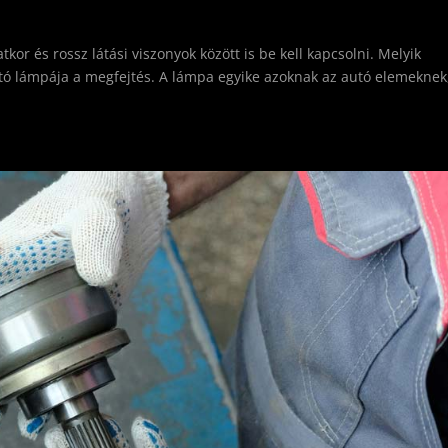
tkor és rossz látási viszonyok között is be kell kapcsolni. Melyik
tó lámpája a megfejtés. A lámpa egyike azoknak az autó elemeknek