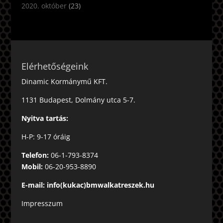
2020. október
(23)
Elérhetőségeink
Dinamic Kormánymű KFT.
1131 Budapest, Dolmány utca 5-7.
Nyitva tartás:
H-P: 9-17 óráig
Telefon:
06-1-793-8374
Mobil:
06-20-953-8890
E-mail: info(kukac)bmwalkatreszek.hu
Impresszum