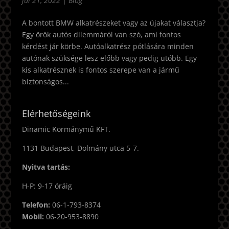
júl 21, 2022
|
Blog
A bontott BMW alkatrészeket vagy az újakat választja?
Egy örök autós dilemmáról van szó, ami fontos
kérdést jár körbe. Autóalkatrész pótlására minden
autónak szüksége lesz előbb vagy pedig utóbb. Egy
kis alkatrésznek is fontos szerepe van a jármű
biztonságos...
Elérhetőségeink
Dinamic Kormánymű KFT.
1131 Budapest, Dolmány utca 5-7.
Nyitva tartás:
H-P: 9-17 óráig
Telefon:
06-1-793-8374
Mobil:
06-20-953-8890