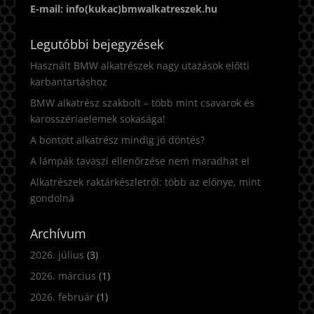
E-mail: info(kukac)bmwalkatreszek.hu
Legutóbbi bejegyzések
Használt BMW alkatrészek nagy utazások előtti
karbantartáshoz
BMW alkatrész szakbolt – több mint csavarok és
karosszériaelemek sokasága!
A bontott alkatrész mindig jó döntés?
A lámpák tavaszi ellenőrzése nem maradhat el
Alkatrészek raktárkészletről: több az előnye, mint
gondolná
Archívum
2026. július
(3)
2026. március
(1)
2026. február
(1)