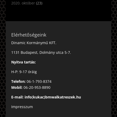
2020. október
(23)
Elérhetőségeink
Dinamic Kormánymű KFT.
1131 Budapest, Dolmány utca 5-7.
Nyitva tartás:
H-P: 9-17 óráig
Telefon:
06-1-793-8374
Mobil:
06-20-953-8890
E-mail: info(kukac)bmwalkatreszek.hu
Impresszum