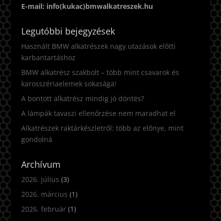
E-mail: info(kukac)bmwalkatreszek.hu
Legutóbbi bejegyzések
Használt BMW alkatrészek nagy utazások előtti
karbantartáshoz
BMW alkatrész szakbolt – több mint csavarok és
karosszériaelemek sokasága!
A bontott alkatrész mindig jó döntés?
A lámpák tavaszi ellenőrzése nem maradhat el
Alkatrészek raktárkészletről: több az előnye, mint
gondolná
Archívum
2026. július
(3)
2026. március
(1)
2026. február
(1)