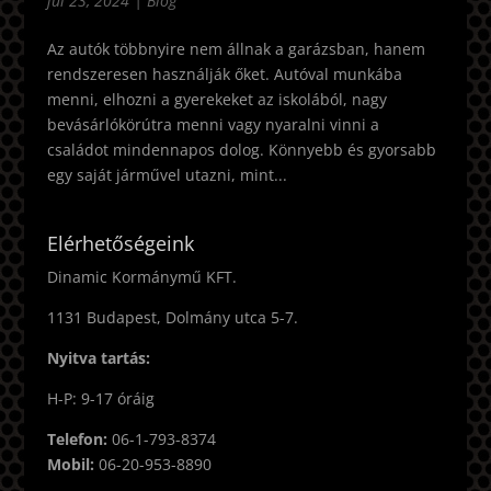
júl 23, 2024
|
Blog
Az autók többnyire nem állnak a garázsban, hanem
rendszeresen használják őket. Autóval munkába
menni, elhozni a gyerekeket az iskolából, nagy
bevásárlókörútra menni vagy nyaralni vinni a
családot mindennapos dolog. Könnyebb és gyorsabb
egy saját járművel utazni, mint...
Elérhetőségeink
Dinamic Kormánymű KFT.
1131 Budapest, Dolmány utca 5-7.
Nyitva tartás:
H-P: 9-17 óráig
Telefon:
06-1-793-8374
Mobil:
06-20-953-8890