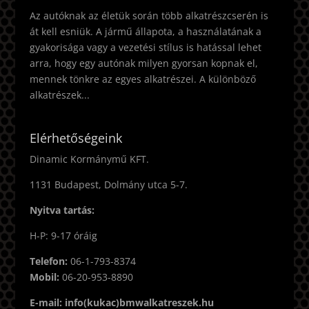
Az autóknak az életük során több alkatrészcserén is
át kell esniük. A jármű állapota, a használatának a
gyakorisága vagy a vezetési stílus is hatással lehet
arra, hogy egy autónak milyen gyorsan kopnak el,
mennek tönkre az egyes alkatrészei. A különböző
alkatrészek...
Elérhetőségeink
Dinamic Kormánymű KFT.
1131 Budapest, Dolmány utca 5-7.
Nyitva tartás:
H-P: 9-17 óráig
Telefon:
06-1-793-8374
Mobil:
06-20-953-8890
E-mail: info(kukac)bmwalkatreszek.hu