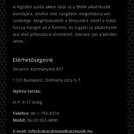
A legtöbb autós akkor talál rá a BMW alkatrészek
bontójára, amikor már sürgősen megoldásra van
szüksége. Meghibásodott a fényszóró, eltört a tükör,
furcsa hangot ad a futómű, és a gyári új alkatrészek
ára első pillantásra elrettentő. Ilyenkor jön a kérdés:
lehet...
Elérhetőségeink
Dinamic Kormánymű KFT.
1131 Budapest, Dolmány utca 5-7.
Nyitva tartás:
H-P: 9-17 óráig
Telefon:
06-1-793-8374
Mobil:
06-20-953-8890
E-mail: info(kukac)bmwalkatreszek.hu