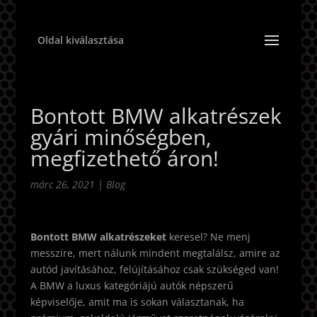
Oldal kiválasztása
Bontott BMW alkatrészek
gyári minőségben,
megfizethető áron!
márc 26, 2021
|
Blog
Bontott BMW alkatrészeket
keresel? Ne menj
messzire, mert nálunk mindent megtalálsz, amire az
autód javításához, felújításához csak szükséged van!
A BMW a luxus kategóriájú autók népszerű
képviselője, amit ma is sokan választanak, ha