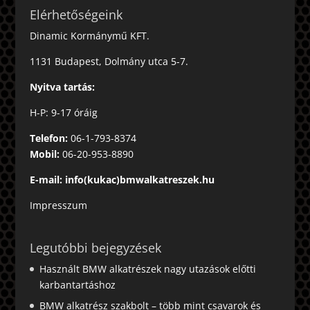
Elérhetőségeink
Dinamic Kormánymű KFT.
1131 Budapest, Dolmány utca 5-7.
Nyitva tartás:
H-P: 9-17 óráig
Telefon:
06-1-793-8374
Mobil:
06-20-953-8890
E-mail: info(kukac)bmwalkatreszek.hu
Impresszum
Legutóbbi bejegyzések
Használt BMW alkatrészek nagy utazások előtti
karbantartáshoz
BMW alkatrész szakbolt – több mint csavarok és