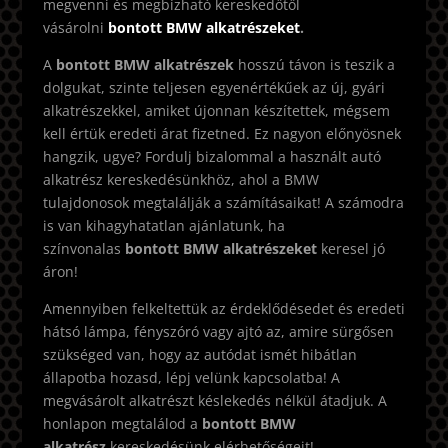
megvenni és megbízható kereskedőtől
vásárolni
bontott BMW alkatrészeket
.
A
bontott BMW alkatrészek
hosszú távon is teszik a
dolgukat, szinte teljesen egyenértékűek az új, gyári
alkatrészekkel, amiket újonnan készítettek, mégsem
kell értük eredeti árat fizetned. Ez nagyon előnyösnek
hangzik, ugye? Fordulj bizalommal a használt autó
alkatrész kereskedésünkhöz, ahol a BMW
tulajdonosok megtalálják a számításaikat! A számodra
is van kihagyhatatlan ajánlatunk, ha
színvonalas
bontott BMW alkatrészeket
keresel jó
áron!
Amennyiben felkeltettük az érdeklődésedet és eredeti
hátsó lámpa, fényszóró vagy ajtó az, amire sürgősen
szükséged van, hogy az autódat ismét hibátlan
állapotba hozasd, lépj velünk kapcsolatba! A
megvásárolt alkatrészt késlekedés nélkül átadjuk. A
honlapon megtalálod a
bontott BMW
alkatrész
kereskedésünk elérhetőségeit!