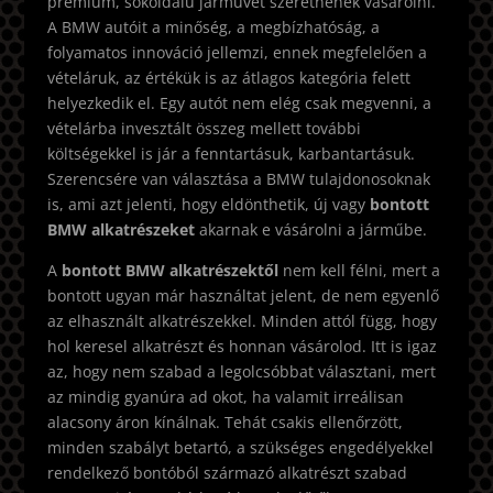
prémium, sokoldalú járművet szeretnének vásárolni.
A BMW autóit a minőség, a megbízhatóság, a
folyamatos innováció jellemzi, ennek megfelelően a
vételáruk, az értékük is az átlagos kategória felett
helyezkedik el. Egy autót nem elég csak megvenni, a
vételárba invesztált összeg mellett további
költségekkel is jár a fenntartásuk, karbantartásuk.
Szerencsére van választása a BMW tulajdonosoknak
is, ami azt jelenti, hogy eldönthetik, új vagy
bontott
BMW alkatrészeket
akarnak e vásárolni a járműbe.
A
bontott BMW alkatrészektől
nem kell félni, mert a
bontott ugyan már használtat jelent, de nem egyenlő
az elhasznált alkatrészekkel. Minden attól függ, hogy
hol keresel alkatrészt és honnan vásárolod. Itt is igaz
az, hogy nem szabad a legolcsóbbat választani, mert
az mindig gyanúra ad okot, ha valamit irreálisan
alacsony áron kínálnak. Tehát csakis ellenőrzött,
minden szabályt betartó, a szükséges engedélyekkel
rendelkező bontóból származó alkatrészt szabad